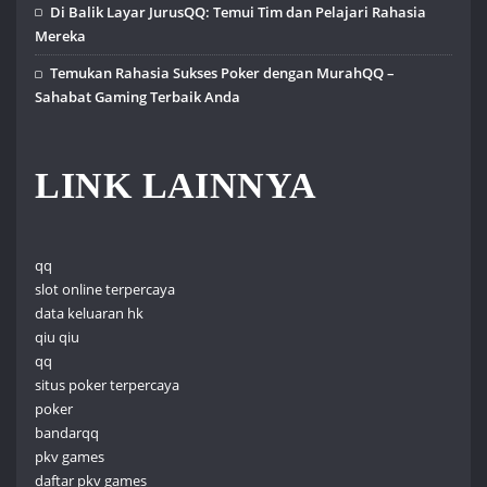
Di Balik Layar JurusQQ: Temui Tim dan Pelajari Rahasia
Mereka
Temukan Rahasia Sukses Poker dengan MurahQQ –
Sahabat Gaming Terbaik Anda
LINK LAINNYA
qq
slot online terpercaya
data keluaran hk
qiu qiu
qq
situs poker terpercaya
poker
bandarqq
pkv games
daftar pkv games