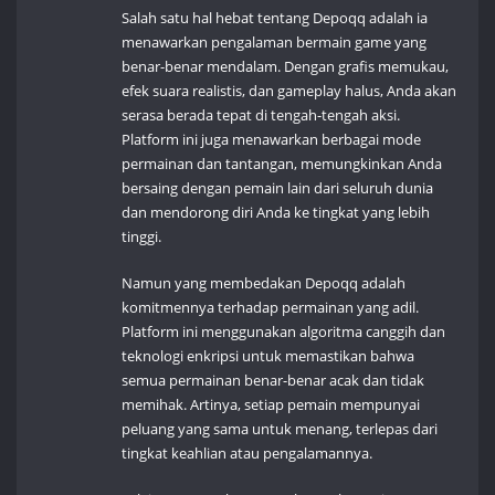
Salah satu hal hebat tentang Depoqq adalah ia
menawarkan pengalaman bermain game yang
benar-benar mendalam. Dengan grafis memukau,
efek suara realistis, dan gameplay halus, Anda akan
serasa berada tepat di tengah-tengah aksi.
Platform ini juga menawarkan berbagai mode
permainan dan tantangan, memungkinkan Anda
bersaing dengan pemain lain dari seluruh dunia
dan mendorong diri Anda ke tingkat yang lebih
tinggi.
Namun yang membedakan Depoqq adalah
komitmennya terhadap permainan yang adil.
Platform ini menggunakan algoritma canggih dan
teknologi enkripsi untuk memastikan bahwa
semua permainan benar-benar acak dan tidak
memihak. Artinya, setiap pemain mempunyai
peluang yang sama untuk menang, terlepas dari
tingkat keahlian atau pengalamannya.