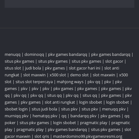
menuqq
|
dominoqq
|
pkv games bandarqq
|
pkv games bandarqq
|
situs pkv games
|
situs pkv games
|
situs pkv games
|
slot gacor
|
situs slot
|
judi bola
|
pkv games
|
slot gacor hari ini
|
slot anti
rungkat
|
slot maxwin
|
x500 slot
|
demo slot
|
slot maxwin
|
x500
slot
|
situs slot terpercaya
|
mahjong ways
|
pkv qq
|
pkv
|
pkv
games
|
pkv
|
pkv
|
pkv
|
pkv games
|
pkv games
|
pkv games
|
pkv
qq
|
pkv qq
|
pkv qq
|
situs qq
|
pkv qq
|
situs qq
|
pkv games
|
pkv
games
|
pkv games
|
slot anti rungkat
|
login sbobet
|
login sbobet
|
sbobet login
|
situs judi bola
|
situs pkv
|
situs pkv
|
menuqq pkv
|
murniqq pkv
|
hematqq pkv
|
qq
|
bandarqq pkv
|
pkv games
|
qq
poker
|
situs pkv games
|
login sbobet
|
pragmatic play
|
pragmatic
play
|
pragmatic play
|
pkv games bandarqq
|
situs pkv games
|
slot
gacor maxwin
|
slot qris
|
masterdomino99.pkvgamesresmi.org