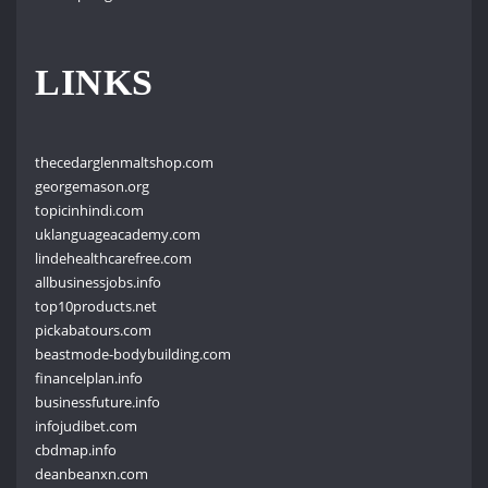
LINKS
thecedarglenmaltshop.com
georgemason.org
topicinhindi.com
uklanguageacademy.com
lindehealthcarefree.com
allbusinessjobs.info
top10products.net
pickabatours.com
beastmode-bodybuilding.com
financelplan.info
businessfuture.info
infojudibet.com
cbdmap.info
deanbeanxn.com