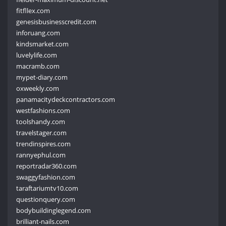
fitfllex.com
genesisbusinesscredit.com
inforuang.com
kindsmarket.com
luvelylife.com
macramb.com
mypet-diary.com
oxweekly.com
panamacitydeckcontractors.com
westfashions.com
toolshandy.com
travelstager.com
trendinspires.com
rannyephul.com
reportradar360.com
swaggyfashion.com
taraftariumtv10.com
questionquery.com
bodybuildinglegend.com
brilliant-nails.com