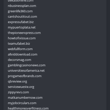
bekasionline.com
nbusinessplan.com
greenlife360.com
cantshoutitout.com
expressufabet.biz
mypuertoplata.net
thepioneerxpress.com
howtofixissue.com
teamufabet.biz
webfullform.com
allviddownload.com
decorsmag.com
gamblingcasinonews.com
universitiesofamerica.net
progameofbrands.com
qbreview.org
servicewueste.org
zippyrevs.com
matkanumbernow.com
myjobcirculars.com
healthmoreoverfitness.com