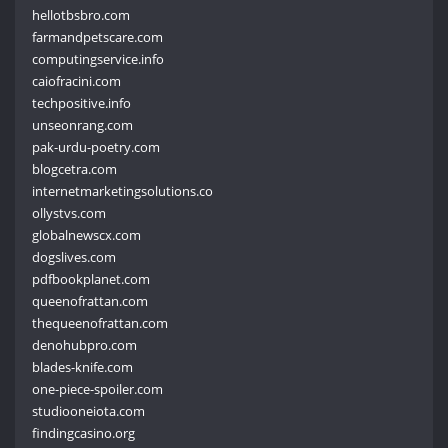
hellotbsbro.com
farmandpetscare.com
computingservice.info
caiofracini.com
techpositive.info
unseonrang.com
pak-urdu-poetry.com
blogcetra.com
internetmarketingsolutions.co
ollystvs.com
globalnewscx.com
dogslives.com
pdfbookplanet.com
queenofrattan.com
thequeenofrattan.com
denohubpro.com
blades-knife.com
one-piece-spoiler.com
studiooneiota.com
findingcasino.org