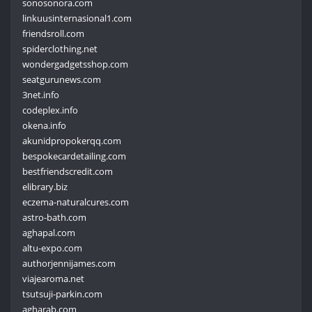
sonosonora.com
linkuusinternasional1.com
friendsroll.com
spiderclothing.net
wondergadgetsshop.com
seatgurunews.com
3net.info
codeplex.info
okena.info
akunidpropokerqq.com
bespokecardetailing.com
bestfriendscredit.com
elibrary.biz
eczema-naturalcures.com
astro-bath.com
aghapal.com
altu-expo.com
authorjennijames.com
viajearoma.net
tsutsuji-parkin.com
agharab.com