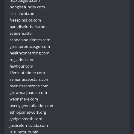
maxualguru.com
bongdasuncity.com
slot-pachi.com
freespinsslot.com
paradisefurballs.com
aveuere.info
cannabinoidtimes.com
greenproductsgui.com
healthconcerning.com
rojgarind.com
fewhour.com
18minutetimer.com
semanticseostars.com
mainstreamzone.com
growmarijuanas.com
webnshare.com
overlygeneralization.com
ethiopianetwork.org
gadgetsmesh.com
justicefornevada.com
leisuretours.info