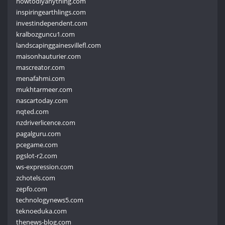
howtodiyanything.com
inspiringearthlings.com
investindependent.com
kralbozguncu1.com
landscapinggainesvillefl.com
maisonhauturier.com
mascreator.com
menafahmi.com
mukhtarmeer.com
nascartoday.com
nqted.com
nzdriverlicence.com
pagalguru.com
pcegame.com
pgslot-r2.com
ws-expression.com
zchotels.com
zepfo.com
technologynews5.com
teknoeduka.com
thenews-blog.com