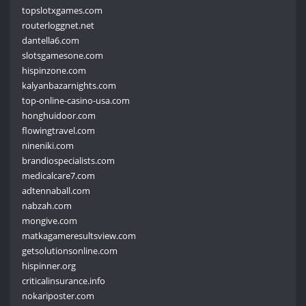
topslotxgames.com
routerloggnet.net
dantella6.com
slotsgamesone.com
hispinzone.com
kalyanbazarnights.com
top-online-casino-usa.com
honghuidoor.com
flowingtravel.com
nineniki.com
brandiospecialists.com
medicalcare7.com
adtennaball.com
nabzah.com
mongive.com
matkagameresultsview.com
getsolutionsonline.com
hispinner.org
criticalinsurance.info
nokariposter.com