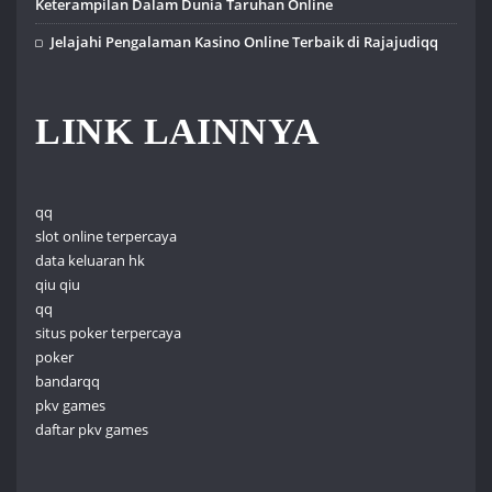
Keterampilan Dalam Dunia Taruhan Online
Jelajahi Pengalaman Kasino Online Terbaik di Rajajudiqq
LINK LAINNYA
qq
slot online terpercaya
data keluaran hk
qiu qiu
qq
situs poker terpercaya
poker
bandarqq
pkv games
daftar pkv games