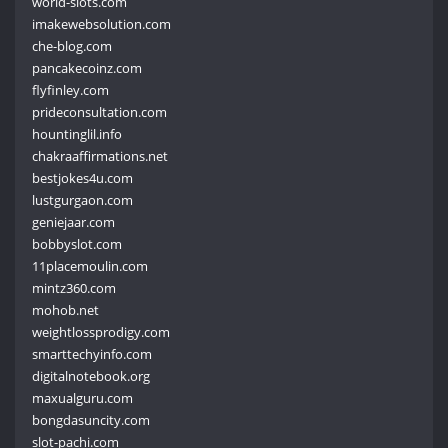
world-slots.com
imakewebsolution.com
che-blog.com
pancakecoinz.com
flyfinley.com
prideconsultation.com
hountinglil.info
chakraaffirmations.net
bestjokes4u.com
lustgurgaon.com
geniejaar.com
bobbyslot.com
11placemoulin.com
mintz360.com
mohob.net
weightlossprodigy.com
smarttechyinfo.com
digitalnotebook.org
maxualguru.com
bongdasuncity.com
slot-pachi.com