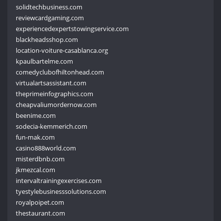
solidtechbusiness.com
reviewcardgaming.com
experiencedexpertstowingservice.com
blackheadsshop.com
location-voiture-casablanca.org
kpaulbartelme.com
comedyclubofhiltonhead.com
virtualartsassistant.com
theprimeinfographics.com
cheapvaliumordernow.com
beenime.com
sodecia-kemmerich.com
fun-mak.com
casino888world.com
misterdbnb.com
jkmezcal.com
intervaltrainingexercises.com
tyestylebusinesssolutions.com
royalpoipet.com
thestaurant.com