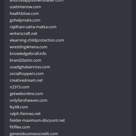
androidappsdownloader.com
usetimenow.com
healthblow.com
gohelpmate.com
rajdhani-satta-matka.com
writerscraft.net
elearning-childprotection.com
wrestling4mena.com
knowledgeforall.info
brand2lastio.com
usadigitalservices.com
socialhoppers.com
creativedream.net
n2315.com
getwebonline.com
onlyfansheaven.com
lky08.com
ralph-fiennes.net
fielder-maximum-discount.net
fitfllex.com
genesisbusinesscredit.com