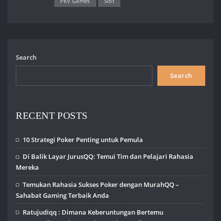
Pkv Games
Slot
Search
Search
RECENT POSTS
10 Strategi Poker Penting untuk Pemula
Di Balik Layar JurusQQ: Temui Tim dan Pelajari Rahasia
Mereka
Temukan Rahasia Sukses Poker dengan MurahQQ –
Sahabat Gaming Terbaik Anda
Ratujudiqq : Dimana Keberuntungan Bertemu