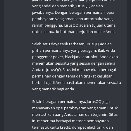
yang andal dan menarik, JurusQQ adalah
jawabannya. Dengan beragam permainan, opsi
pembayaran yang aman, dan antarmuka yang
ramah pengguna, JurusQQ adalah tujuan utama
untuk semua kebutuhan perjudian online Anda.
Salah satu daya tarik terbesar JurusQQ adalah
pilihan permainannya yang beragam. Baik Anda
penggemar poker, blackjack, atau slot, Anda akan
menemukan sesuatu yang sesuai dengan selera
Anda di JurusQQ. Situs ini menawarkan berbagai
permainan dengan tema dan tingkat kesulitan
berbeda, jadi Anda pasti akan menemukan sesuatu
yang menarik bagi Anda.
Selain beragam permainannya, JurusQQ juga
menawarkan opsi pembayaran yang aman untuk
memastikan uang Anda aman dan terjamin. Situs
ini menerima berbagai metode pembayaran,
termasuk kartu kredit, dompet elektronik, dan