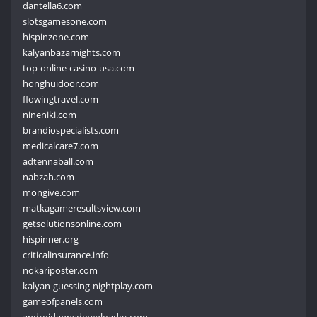
dantella6.com
slotsgamesone.com
hispinzone.com
kalyanbazarnights.com
top-online-casino-usa.com
honghuidoor.com
flowingtravel.com
nineniki.com
brandiospecialists.com
medicalcare7.com
adtennaball.com
nabzah.com
mongive.com
matkagameresultsview.com
getsolutionsonline.com
hispinner.org
criticalinsurance.info
nokariposter.com
kalyan-guessing-nightplay.com
gameofpanels.com