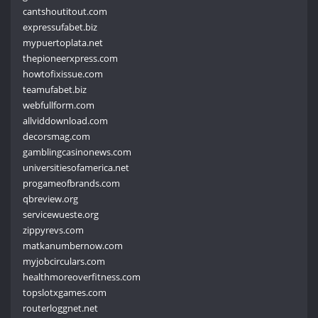
cantshoutitout.com
expressufabet.biz
mypuertoplata.net
thepioneerxpress.com
howtofixissue.com
teamufabet.biz
webfullform.com
allviddownload.com
decorsmag.com
gamblingcasinonews.com
universitiesofamerica.net
progameofbrands.com
qbreview.org
servicewueste.org
zippyrevs.com
matkanumbernow.com
myjobcirculars.com
healthmoreoverfitness.com
topslotxgames.com
routerloggnet.net