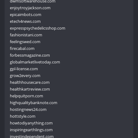
dwmsoftwarehouse.com
enjoytroyjackson.com
epicaimbots.com
etech4news.com
expresspsychedelicsshop.com
fashionistani.com
feelingswed.com
firecabal.com
forbessmagazine.com
globalmarketlivetoday.com
gpl-license.com
grow2every.com
healthhousecare.com
healthkartreview.com
helpquitporn.com
highqualitybanknote.com
hostingnews24.com
hottstyle.com
howtodiyanything.com
inspiringearthlings.com
investindependent.com