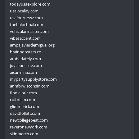
todayusaexplore.com
usalocality.com
usafournewz.com
thebalochhal.com
vehicularmaster.com
vibesaccent.com
ampajavierdemiguel.org
brainboosters.co
amberlately.com
joycebriscoe.com
aicarmina.com
mypartysupplystore.com
annforwisconsin.com
findjaipur.com
cultofjim.com
glimmerick.com
davidfollett.com
newcollegebeat.com
reverbnewyork.com
skinmerch.com