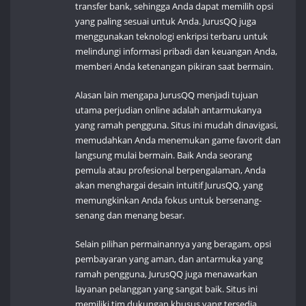
transfer bank, sehingga Anda dapat memilih opsi
yang paling sesuai untuk Anda. JurusQQ juga
menggunakan teknologi enkripsi terbaru untuk
melindungi informasi pribadi dan keuangan Anda,
memberi Anda ketenangan pikiran saat bermain.
Alasan lain mengapa JurusQQ menjadi tujuan
utama perjudian online adalah antarmukanya
yang ramah pengguna. Situs ini mudah dinavigasi,
memudahkan Anda menemukan game favorit dan
langsung mulai bermain. Baik Anda seorang
pemula atau profesional berpengalaman, Anda
akan menghargai desain intuitif JurusQQ, yang
memungkinkan Anda fokus untuk bersenang-
senang dan menang besar.
Selain pilihan permainannya yang beragam, opsi
pembayaran yang aman, dan antarmuka yang
ramah pengguna, JurusQQ juga menawarkan
layanan pelanggan yang sangat baik. Situs ini
memiliki tim dukungan khusus yang tersedia