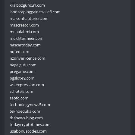
kralbozguncu1.com
landscapinggainesvillefl.com
maisonhauturier.com
mascreator.com
menafahmi.com
mukhtarmeer.com
nascartoday.com
nqted.com
nzdriverlicence.com
pagalguru.com
pcegame.com
pgslot-r2.com
ws-expression.com
zchotels.com
zepfo.com
technologynews5.com
teknoeduka.com
thenews-blog.com
todaycryptotimes.com
usabonuscodes.com