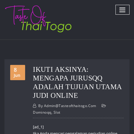
Skip
to
content
IKUTI AKSINYA:
8
Jun
MENGAPA JURUSQQ
ADALAH TUJUAN UTAMA
JUDI ONLINE
By
Admin@tasteofthaitogo.com
Dominoqq
,
Slot
[ad_1]
Jika Anda mencari pengalaman perjudian online