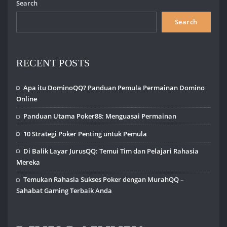
Search
Search
RECENT POSTS
Apa itu DominoQQ? Panduan Pemula Permainan Domino
Online
Panduan Utama Poker88: Menguasai Permainan
10 Strategi Poker Penting untuk Pemula
Di Balik Layar JurusQQ: Temui Tim dan Pelajari Rahasia
Mereka
Temukan Rahasia Sukses Poker dengan MurahQQ –
Sahabat Gaming Terbaik Anda