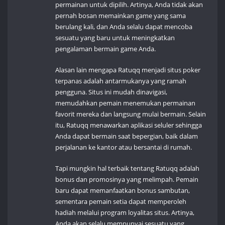
permainan untuk dipilih. Artinya, Anda tidak akan
pernah bosan memainkan game yang sama
berulang kali, dan Anda selalu dapat mencoba
sesuatu yang baru untuk meningkatkan
pengalaman bermain game Anda.
Alasan lain mengapa Ratuqq menjadi situs poker
terpanas adalah antarmukanya yang ramah
pengguna. Situs ini mudah dinavigasi,
memudahkan pemain menemukan permainan
favorit mereka dan langsung mulai bermain. Selain
itu, Ratuqq menawarkan aplikasi seluler sehingga
Anda dapat bermain saat bepergian, baik dalam
perjalanan ke kantor atau bersantai di rumah.
Tapi mungkin hal terbaik tentang Ratuqq adalah
bonus dan promosinya yang melimpah. Pemain
baru dapat memanfaatkan bonus sambutan,
sementara pemain setia dapat memperoleh
hadiah melalui program loyalitas situs. Artinya,
Anda akan selalu mempunyai sesuatu yang