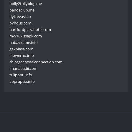
bolly2tollyblog.me
pandaclub.me
flyttevask.io
byhous.com
hartfordplazahotel.com
m-918kissapk.com
nabavkame.info
gakbiasa.com
iflowerhu.info
chicagocrystalconnection.com
imanabadii.com
trilipohu.info
appruptio.info