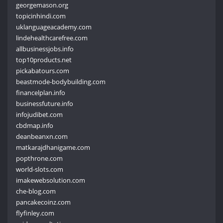
georgemason.org
topicinhindi.com
uklanguageacademy.com
lindehealthcarefree.com
allbusinessjobs.info
top10products.net
pickabatours.com
beastmode-bodybuilding.com
financelplan.info
businessfuture.info
infojudibet.com
cbdmap.info
deanbeanxn.com
matkarajdhanigame.com
popthrone.com
world-slots.com
imakewebsolution.com
che-blog.com
pancakecoinz.com
flyfinley.com