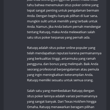
tahu bahwa menemukan situs poker online yang
tepat sangat penting untuk pengalaman bermain
Anda. Dengan begitu banyak pilihan di luar sana,
mungkin sulit untuk memilih yang terbaik untuk
Anda. Namun, jika Anda belum pernah mendengar
tentang Ratuqq, maka Anda melewatkan salah
satu situs poker terpanas yang pernah ada.
Ratuqq adalah situs poker online populer yang
telah mendapatkan reputasi karena permainannya
yang berkualitas tinggi, antarmuka yang ramah
pengguna, dan bonus yang melimpah. Baik Anda
seorang profesional berpengalaman atau pemula
yang ingin meningkatkan keterampilan Anda,
Ratuqq memiliki sesuatu untuk semua orang.
Salah satu yang membedakan Ratuqq dengan
situs poker lainnya adalah variasi permainannya
yang sangat banyak. Dari Texas Hold’em hingga
Omaha, Ratuqq menawarkan beragam pilihan