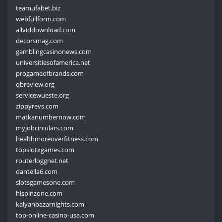
teamufabet.biz
webfullform.com
allviddownload.com
decorsmag.com
gamblingcasinonews.com
universitiesofamerica.net
progameofbrands.com
qbreview.org
servicewueste.org
zippyrevs.com
matkanumbernow.com
myjobcirculars.com
healthmoreoverfitness.com
topslotxgames.com
routerloggnet.net
dantella6.com
slotsgamesone.com
hispinzone.com
kalyanbazarnights.com
top-online-casino-usa.com