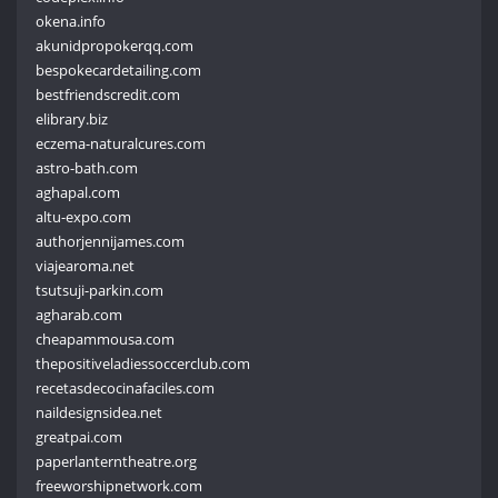
okena.info
akunidpropokerqq.com
bespokecardetailing.com
bestfriendscredit.com
elibrary.biz
eczema-naturalcures.com
astro-bath.com
aghapal.com
altu-expo.com
authorjennijames.com
viajearoma.net
tsutsuji-parkin.com
agharab.com
cheapammousa.com
thepositiveladiessoccerclub.com
recetasdecocinafaciles.com
naildesignsidea.net
greatpai.com
paperlanterntheatre.org
freeworshipnetwork.com