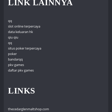
LINK LAINNYA
qq
slot online terpercaya
data keluaran hk
qiu qiu
qq
situs poker terpercaya
poker
bandarqq
pkv games
daftar pkv games
LINKS
thecedarglenmaltshop.com