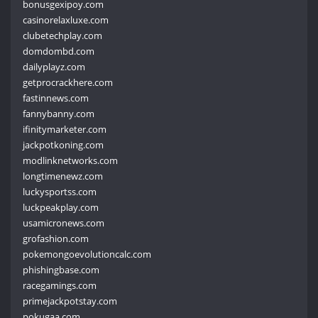
bonusgexipoy.com
casinorelaxluxe.com
clubetechplay.com
domdombd.com
dailyplayz.com
getprocrackhere.com
fastinnews.com
fannybanny.com
ifinitymarketer.com
jackpotkoning.com
modlinknetworks.com
longtimenewz.com
luckysportss.com
luckpeakplay.com
usamicronews.com
grofashion.com
pokemongoevolutioncalc.com
phishingbase.com
racegamings.com
primejackpotstay.com
pokugaa.com