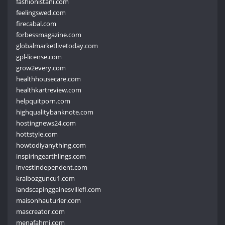
fashionistani.com
feelingswed.com
firecabal.com
forbessmagazine.com
globalmarketlivetoday.com
gpl-license.com
grow2every.com
healthhousecare.com
healthkartreview.com
helpquitporn.com
highqualitybanknote.com
hostingnews24.com
hottstyle.com
howtodiyanything.com
inspiringearthlings.com
investindependent.com
kralbozguncu1.com
landscapinggainesvillefl.com
maisonhauturier.com
mascreator.com
menafahmi.com