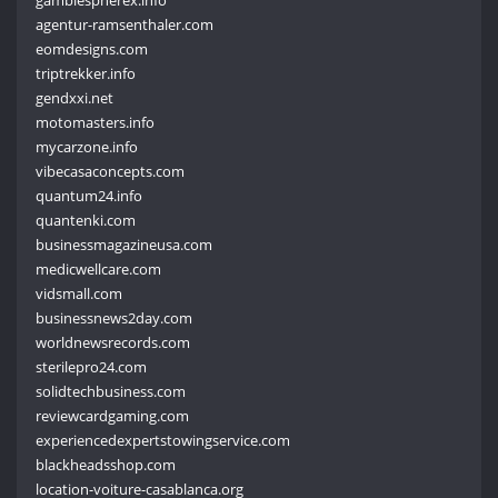
gamblespherex.info
agentur-ramsenthaler.com
eomdesigns.com
triptrekker.info
gendxxi.net
motomasters.info
mycarzone.info
vibecasaconcepts.com
quantum24.info
quantenki.com
businessmagazineusa.com
medicwellcare.com
vidsmall.com
businessnews2day.com
worldnewsrecords.com
sterilepro24.com
solidtechbusiness.com
reviewcardgaming.com
experiencedexpertstowingservice.com
blackheadsshop.com
location-voiture-casablanca.org