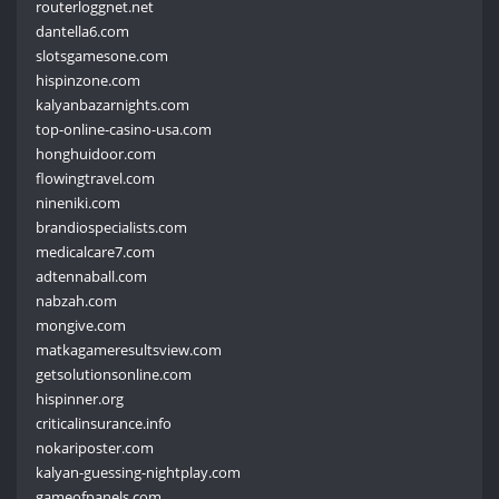
routerloggnet.net
dantella6.com
slotsgamesone.com
hispinzone.com
kalyanbazarnights.com
top-online-casino-usa.com
honghuidoor.com
flowingtravel.com
nineniki.com
brandiospecialists.com
medicalcare7.com
adtennaball.com
nabzah.com
mongive.com
matkagameresultsview.com
getsolutionsonline.com
hispinner.org
criticalinsurance.info
nokariposter.com
kalyan-guessing-nightplay.com
gameofpanels.com