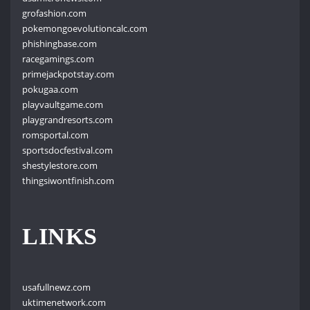
grofashion.com
pokemongoevolutioncalc.com
phishingbase.com
racegamings.com
primejackpotstay.com
pokugaa.com
playvaultgame.com
playgrandresorts.com
romsportal.com
sportsdocfestival.com
shestylestore.com
thingsiwontfinish.com
LINKS
usafullnewz.com
uktimenetwork.com