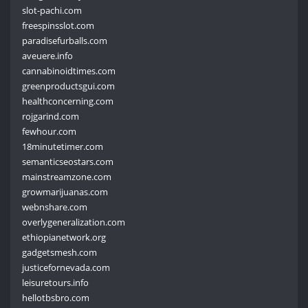
slot-pachi.com
freespinsslot.com
paradisefurballs.com
aveuere.info
cannabinoidtimes.com
greenproductsgui.com
healthconcerning.com
rojgarind.com
fewhour.com
18minutetimer.com
semanticseostars.com
mainstreamzone.com
growmarijuanas.com
webnshare.com
overlygeneralization.com
ethiopianetwork.org
gadgetsmesh.com
justicefornevada.com
leisuretours.info
hellotbsbro.com