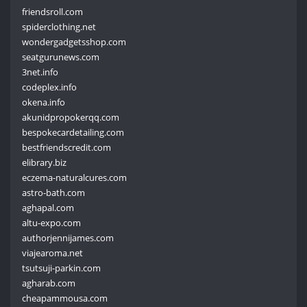
friendsroll.com
spiderclothing.net
wondergadgetsshop.com
seatgurunews.com
3net.info
codeplex.info
okena.info
akunidpropokerqq.com
bespokecardetailing.com
bestfriendscredit.com
elibrary.biz
eczema-naturalcures.com
astro-bath.com
aghapal.com
altu-expo.com
authorjennijames.com
viajearoma.net
tsutsuji-parkin.com
agharab.com
cheapammousa.com