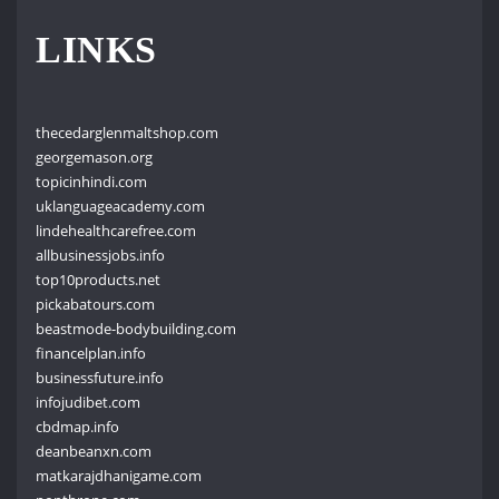
LINKS
thecedarglenmaltshop.com
georgemason.org
topicinhindi.com
uklanguageacademy.com
lindehealthcarefree.com
allbusinessjobs.info
top10products.net
pickabatours.com
beastmode-bodybuilding.com
financelplan.info
businessfuture.info
infojudibet.com
cbdmap.info
deanbeanxn.com
matkarajdhanigame.com