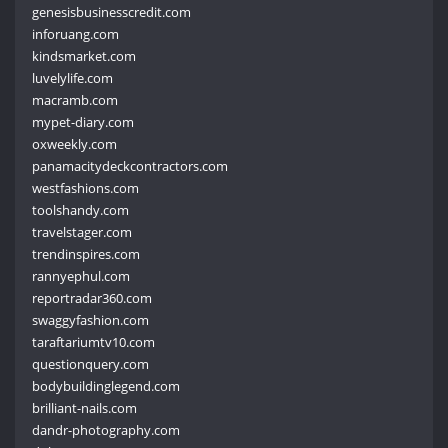
genesisbusinesscredit.com
inforuang.com
kindsmarket.com
luvelylife.com
macramb.com
mypet-diary.com
oxweekly.com
panamacitydeckcontractors.com
westfashions.com
toolshandy.com
travelstager.com
trendinspires.com
rannyephul.com
reportradar360.com
swaggyfashion.com
taraftariumtv10.com
questionquery.com
bodybuildinglegend.com
brilliant-nails.com
dandr-photography.com