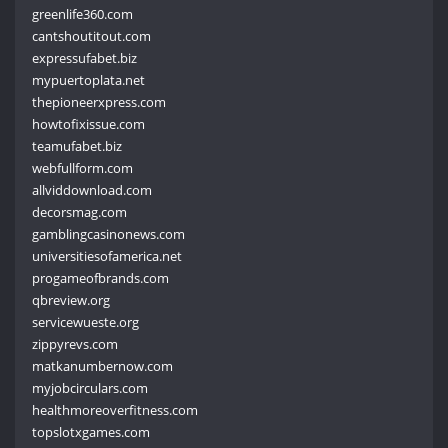
greenlife360.com
cantshoutitout.com
expressufabet.biz
mypuertoplata.net
thepioneerxpress.com
howtofixissue.com
teamufabet.biz
webfullform.com
allviddownload.com
decorsmag.com
gamblingcasinonews.com
universitiesofamerica.net
progameofbrands.com
qbreview.org
servicewueste.org
zippyrevs.com
matkanumbernow.com
myjobcirculars.com
healthmoreoverfitness.com
topslotxgames.com