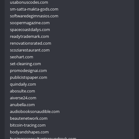
usabonuscodes.com
sm-satta-makta-gods.com
softwaredegimnasios.com
soopermagazine.com
spacecoastdailys.com
readytrademark.com
renovationsrated.com
scoziarestaurant.com
seohart.com
set-cleaning.com
promodesignai.com
publicistspaper.com
quindaily.com
abosulte.com
aiverse24.com
anubella.com
audiobooksonaudible.com
beautenetwork.com
bitcoin-tracing.com
bodyandshapes.com
businessconsultantsroundrock.com