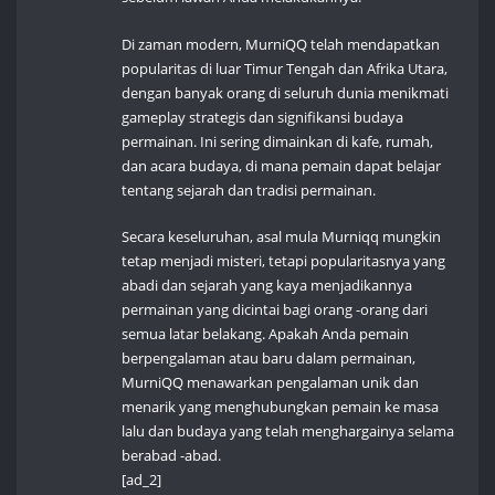
Di zaman modern, MurniQQ telah mendapatkan
popularitas di luar Timur Tengah dan Afrika Utara,
dengan banyak orang di seluruh dunia menikmati
gameplay strategis dan signifikansi budaya
permainan. Ini sering dimainkan di kafe, rumah,
dan acara budaya, di mana pemain dapat belajar
tentang sejarah dan tradisi permainan.
Secara keseluruhan, asal mula Murniqq mungkin
tetap menjadi misteri, tetapi popularitasnya yang
abadi dan sejarah yang kaya menjadikannya
permainan yang dicintai bagi orang -orang dari
semua latar belakang. Apakah Anda pemain
berpengalaman atau baru dalam permainan,
MurniQQ menawarkan pengalaman unik dan
menarik yang menghubungkan pemain ke masa
lalu dan budaya yang telah menghargainya selama
berabad -abad.
[ad_2]