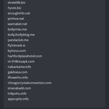
streetlife.biz
hyves.biz
enoughinfo.net
pinhive.net
warnabet.net
bollym4u.me
bolly2tollyblog.me
pandaclub.me
flyttevask.io
byhous.com
hartfordplazahotel.com
m-918kissapk.com
nabavkame.info
gakbiasa.com
iflowerhu.info
chicagocrystalconnection.com
imanabadii.com
trilipohu.info
appruptio.info