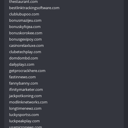
thestaurant.com
bestlinktrackingsoftware.com
clublubupoo.com
bonusmazijeu.com
bonuskyfojea.com
bonuskorokee.com
bonusgexipoy.com
casinorelaxluxe.com
clubetechplay.com
domdombd.com
dailyplayz.com
getprocrackhere.com
fastinnews.com
fannybanny.com
ifinitymarketer.com
jackpotkoning.com
modlinknetworks.com
longtimenewz.com
luckysportss.com
luckpeakplay.com
usamicronews.com