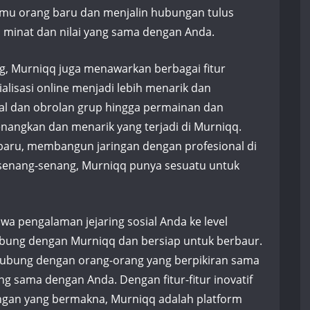
u orang baru dan menjalin hubungan tulus
i minat dan nilai yang sama dengan Anda.
 Murniqq juga menawarkan berbagai fitur
alisasi online menjadi lebih menarik dan
al dan obrolan grup hingga permainan dan
enangkan dan menarik yang terjadi di Murniqq.
baru, membangun jaringan dengan profesional di
rsenang-senang, Murniqq punya sesuatu untuk
wa pengalaman jejaring sosial Anda ke level
gabung dengan Murniqq dan bersiap untuk berbaur.
erhubung dengan orang-orang yang berpikiran sama
ang sama dengan Anda. Dengan fitur-fitur inovatif
gan yang bermakna, Murniqq adalah platform