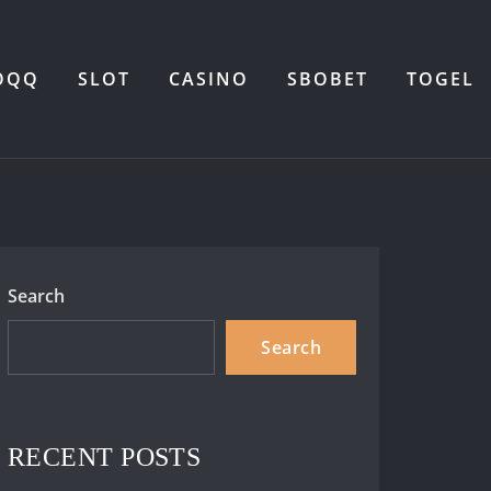
OQQ
SLOT
CASINO
SBOBET
TOGEL
Search
Search
RECENT POSTS