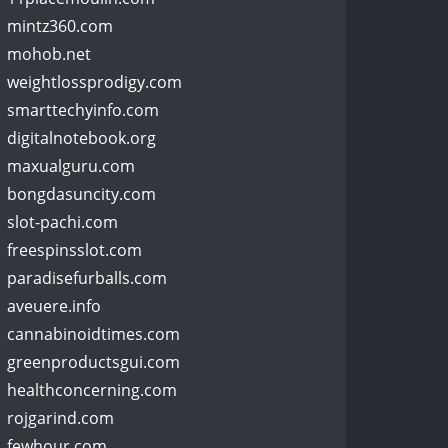
mintz360.com
mohob.net
weightlossprodigy.com
smarttechyinfo.com
digitalnotebook.org
maxualguru.com
bongdasuncity.com
slot-pachi.com
freespinsslot.com
paradisefurballs.com
aveuere.info
cannabinoidtimes.com
greenproductsgui.com
healthconcerning.com
rojgarind.com
fewhour.com