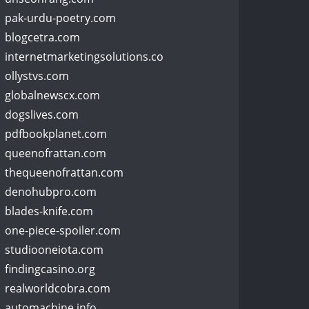
pak-urdu-poetry.com
blogcetra.com
internetmarketingsolutions.co
ollystvs.com
globalnewscx.com
dogslives.com
pdfbookplanet.com
queenofrattan.com
thequeenofrattan.com
denohubpro.com
blades-knife.com
one-piece-spoiler.com
studiooneiota.com
findingcasino.org
realworldcobra.com
automachine.info