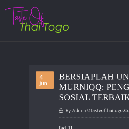
Skip
to
content
BERSIAPLAH UN
4
Jun
MURNIQQ: PEN
SOSIAL TERBAI
By
Admin@tasteofthaitogo.c
[ad_1]