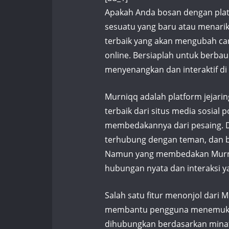
Apakah Anda bosan dengan platf
sesuatu yang baru atau menarik
terbaik yang akan mengubah ca
online. Bersiaplah untuk berba
menyenangkan dan interaktif di
Murniqq adalah platform jejari
terbaik dari situs media sosial
membedakannya dari pesaing. D
terhubung dengan teman, dan be
Namun yang membedakan Murn
hubungan nyata dan interaksi 
Salah satu fitur menonjol dari
membantu pengguna menemukan 
dihubungkan berdasarkan minat, 